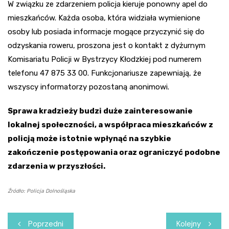
W związku ze zdarzeniem policja kieruje ponowny apel do
mieszkańców. Każda osoba, która widziała wymienione
osoby lub posiada informacje mogące przyczynić się do
odzyskania roweru, proszona jest o kontakt z dyżurnym
Komisariatu Policji w Bystrzycy Kłodzkiej pod numerem
telefonu 47 875 33 00. Funkcjonariusze zapewniają, że
wszyscy informatorzy pozostaną anonimowi.
Sprawa kradzieży budzi duże zainteresowanie
lokalnej społeczności, a współpraca mieszkańców z
policją może istotnie wpłynąć na szybkie
zakończenie postępowania oraz ograniczyć podobne
zdarzenia w przyszłości.
Źródło: Policja Dolnośląska
Nawigacja
Poprzedni
Kolejny