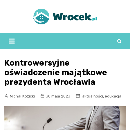
Skip
to
content
Kontrowersyjne
oświadczenie majątkowe
prezydenta Wrocławia
,
Michał Kozicki
30 maja 2023
aktualności
edukacja