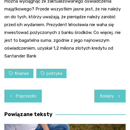
można wyciągnąć ze zaktualizowanego oświadczenia
majątkowego? Przede wszystkim jasne jest, że nie należy
on do tych, którzy uważają, że pieniądze należy zarobić
przed ich wydaniem. Prezydent Wrocławia nie waha się
inwestować pożyczonych z banku środków. Co więcej, nie
jest to bagatelna suma; zgodnie z jego najnowszym
oświadczeniem, uzyskał 1,2 miliona złotych kredytu od
Santander Bank
finanse
polityka
Nawigacja
Poprzedni
Kolejny
wpisu
Powiązane teksty