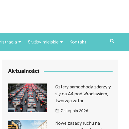
istracja
Służby miejskie
Kontakt
ortowe
Straż pożarna
S
Policja
Aktualności
d skarbowy
Straż miejska
Cztery samochody zderzyły
d miasta
się na A4 pod Wrocławiem,
tworząc zator
7 sierpnia 2026
Nowe zasady ruchu na