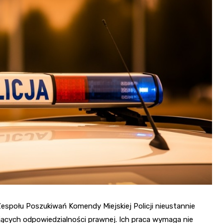
Fryzjer
Kino
Poczta
espołu Poszukiwań Komendy Miejskiej Policji nieustannie
jących odpowiedzialności prawnej. Ich praca wymaga nie