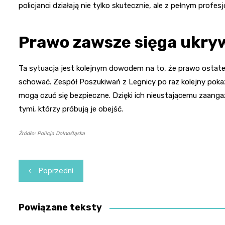
policjanci działają nie tylko skutecznie, ale z pełnym profes
Prawo zawsze sięga ukryw
Ta sytuacja jest kolejnym dowodem na to, że prawo ostatec
schować. Zespół Poszukiwań z Legnicy po raz kolejny pokaza
mogą czuć się bezpieczne. Dzięki ich nieustającemu zaang
tymi, którzy próbują je obejść.
Źródło: Policja Dolnośląska
Nawigacja
Poprzedni
wpisu
Powiązane teksty