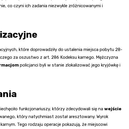
enie, co czyni ich zadania niezwykle zróżnicowanymi i
lizacyjne
acyjnych, które doprowadziły do ustalenia miejsca pobytu 28-
czego za oszustwo z art. 286 Kodeksu karnego. Mężczyzna
ormacjom
policjanci byli w stanie zlokalizować jego kryjówkę i
ania
echęciło funkcjonariuszy, którzy zdecydowali się na
wejście
kiwanego, który natychmiast został aresztowany. Wyrok
karnym. Tego rodzaju operacje pokazują, że miejscowi