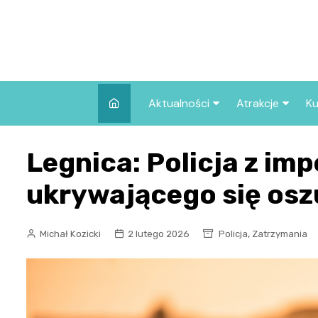
Skip
to
content
Aktualności
Atrakcje
Ku
Pozostałe
Najpopularniej
Legnica: Policja z i
we Wrocławiu
Wszystkie wpisy
Co warto zob
ukrywającego się osz
Wrocławiu?
,
Michał Kozicki
2 lutego 2026
Policja
Zatrzymania