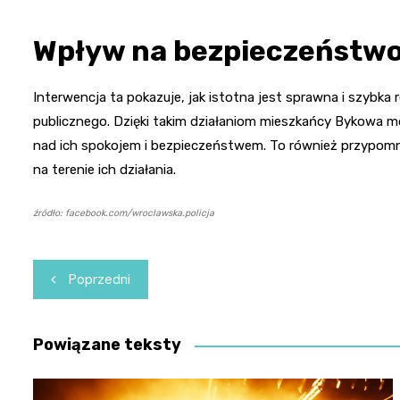
Wpływ na bezpieczeństwo
Interwencja ta pokazuje, jak istotna jest sprawna i szybka 
publicznego. Dzięki takim działaniom mieszkańcy Bykowa mo
nad ich spokojem i bezpieczeństwem. To również przypomnieni
na terenie ich działania.
źródło: facebook.com/wroclawska.policja
Nawigacja
Poprzedni
wpisu
Powiązane teksty