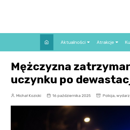
Skip
to
content
Aktualności
Atrakcje
Ku
Pozostałe
Najpopularniej
Mężczyzna zatrzyma
we Wrocławiu
Wszystkie wpisy
Co warto zob
uczynku po dewastacj
Wrocławiu?
,
Michał Kozicki
16 października 2025
Policja
wydarz