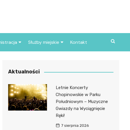
istracja
Służby miejskie
Kontakt
ortowe
Straż pożarna
S
Policja
Aktualności
d skarbowy
Straż miejska
Letnie Koncerty
d miasta
Chopinowskie w Parku
Południowym – Muzyczne
Gwiazdy na Wyciągnięcie
Ręki!
7 sierpnia 2026