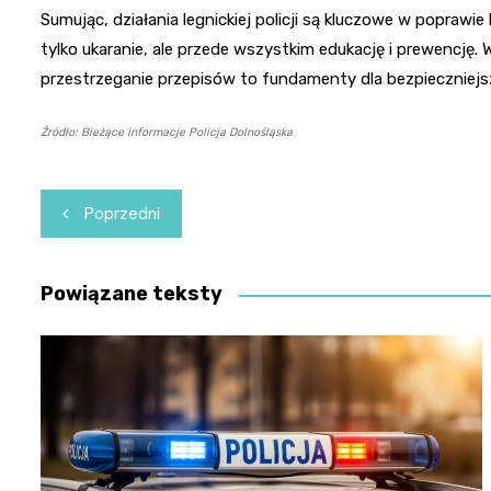
Sumując, działania legnickiej policji są kluczowe w poprawi
tylko ukaranie, ale przede wszystkim edukację i prewencję.
przestrzeganie przepisów to fundamenty dla bezpieczniejs
Źródło: Bieżące informacje Policja Dolnośląska
Nawigacja
Poprzedni
wpisu
Powiązane teksty