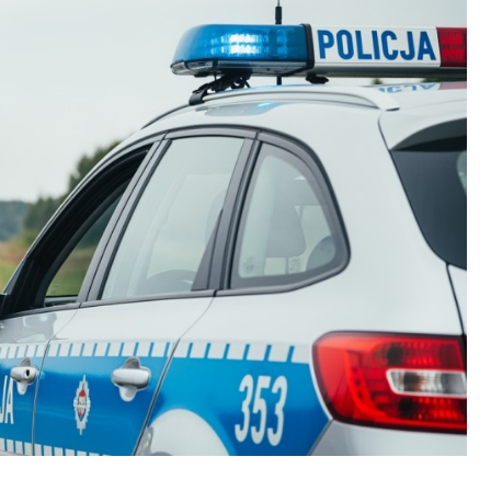
Fryzjer
Kino
Poczta