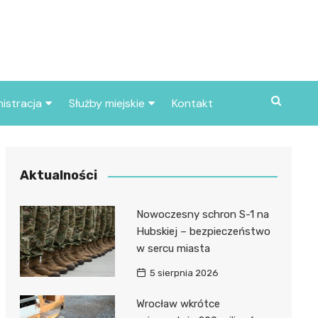
istracja
Służby miejskie
Kontakt
ortowe
Straż pożarna
S
Policja
Aktualności
d skarbowy
Straż miejska
Nowoczesny schron S-1 na
d miasta
Hubskiej – bezpieczeństwo
w sercu miasta
5 sierpnia 2026
Wrocław wkrótce