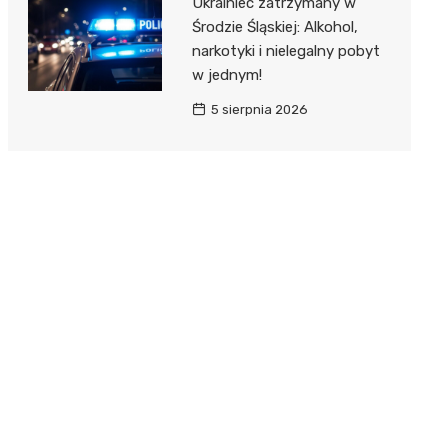
Ukrainiec zatrzymany w
Środzie Śląskiej: Alkohol,
narkotyki i nielegalny pobyt
w jednym!
5 sierpnia 2026