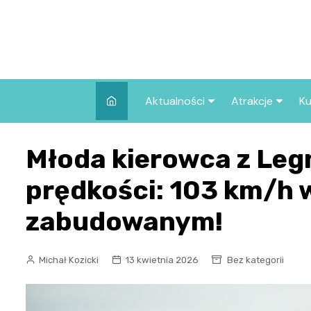
Skip
to
content
Aktualności
Atrakcje
Ku
Pozostałe
Najpopularniej
Młoda kierowca z Leg
we Wrocławiu
Wszystkie wpisy
Co warto zob
prędkości: 103 km/h w
Wrocławiu?
zabudowanym!
Michał Kozicki
13 kwietnia 2026
Bez kategorii