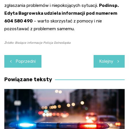
zgłaszania problemów i niepokojących sytuacji.
Podinsp.
Edyta Bagrowska udziela informacji pod numerem
604 580 490
– warto skorzystać z pomocy i nie
pozostawać z problemem samemu.
Źródło: Bieżące informacje Policja Dolnośląska
Nawigacja
Poprzedni
Kolejny
wpisu
Powiązane teksty