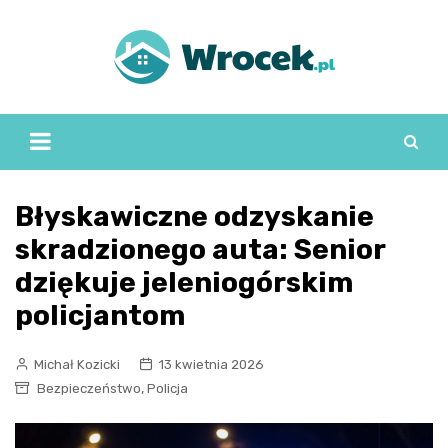
Skip
to
content
Błyskawiczne odzyskanie
skradzionego auta: Senior
dziękuje jeleniogórskim
policjantom
Michał Kozicki
13 kwietnia 2026
,
Bezpieczeństwo
Policja