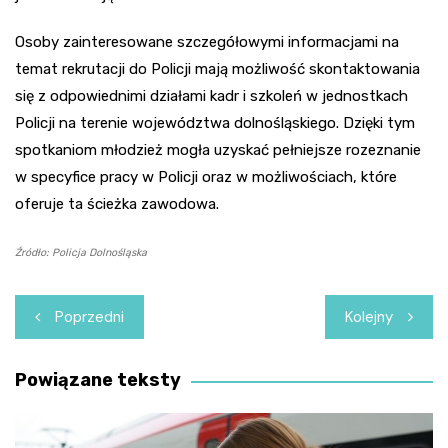
Osoby zainteresowane szczegółowymi informacjami na
temat rekrutacji do Policji mają możliwość skontaktowania
się z odpowiednimi działami kadr i szkoleń w jednostkach
Policji na terenie województwa dolnośląskiego. Dzięki tym
spotkaniom młodzież mogła uzyskać pełniejsze rozeznanie
w specyfice pracy w Policji oraz w możliwościach, które
oferuje ta ścieżka zawodowa.
Źródło: Policja Dolnośląska
Nawigacja
Poprzedni
Kolejny
wpisu
Powiązane teksty