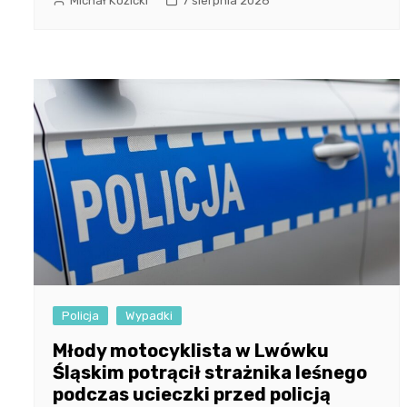
Michał Kozicki
7 sierpnia 2026
Policja
Wypadki
Młody motocyklista w Lwówku
Śląskim potrącił strażnika leśnego
podczas ucieczki przed policją