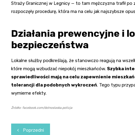
Straży Granicznej w Legnicy — to tam mężczyzna trafił po 
rozpoczęły procedurę, która ma na celu jak najszybsze opus
Działania prewencyjne i l
bezpieczeństwa
Lokalne służby podkreślają, że stanowczo reagują na wszel
które mogą wzbudzać niepokój mieszkańców.
Szybka inte
sprawiedliwości mają na celu zapewnienie mieszkań
tolerancji dla podobnych wykroczeń
. Tego typu przypa
wymierne efekty.
Źródło: facebook.com/dolnoslaska.policja
Nawigacja
Poprzedni