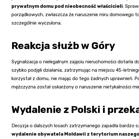
prywatnym domu pod nieobecność właścicieli
. Spraw
porządkowych, zwłaszcza że naruszenie miru domowego to 
szczególnie wyczulona.
Reakcja służb w Góry
Sygnalizacja o nielegalnym zajęciu nieruchomości dotarła d
szybko podjęli działania, zatrzymując na miejscu 45-letnie
korzystał z domu, nie mając do tego żadnych uprawnień. Po
mężczyzna został oskarżony o naruszenie nietykalności mie
Wydalenie z Polski i prze
Decyzja o dalszych losach zatrzymanego zapadła bardzo s
wydalenie obywatela Mołdawii z terytorium naszego