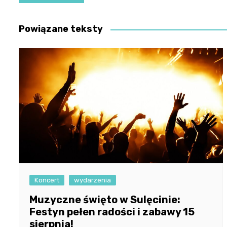
wpisu
Powiązane teksty
Koncert
wydarzenia
Muzyczne święto w Sulęcinie:
Festyn pełen radości i zabawy 15
sierpnia!