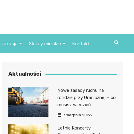
istracja
Służby miejskie
Kontakt
ortowe
Straż pożarna
S
Policja
Aktualności
d skarbowy
Straż miejska
Nowe zasady ruchu na
d miasta
rondzie przy Granicznej – co
musisz wiedzieć!
7 sierpnia 2026
Letnie Koncerty