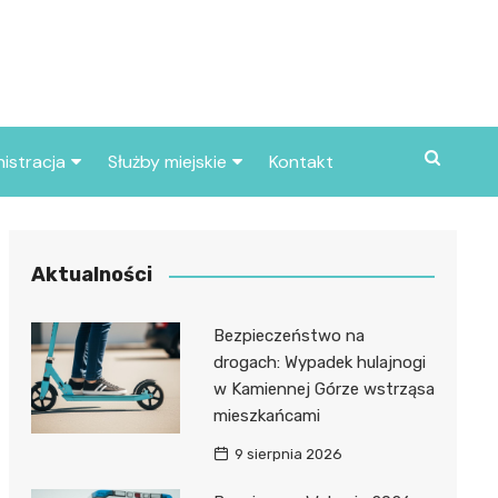
istracja
Służby miejskie
Kontakt
ortowe
Straż pożarna
S
Policja
Aktualności
d skarbowy
Straż miejska
Bezpieczeństwo na
d miasta
drogach: Wypadek hulajnogi
w Kamiennej Górze wstrząsa
mieszkańcami
9 sierpnia 2026