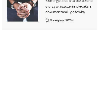
Złotoryja: Kobieta oskarżona
o przywłaszczenie plecaka z
dokumentami i gotówką
8 sierpnia 2026