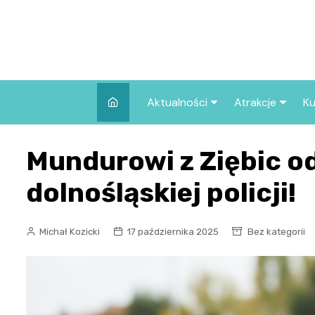
Skip
to
content
Aktualności
Atrakcje
Ku
Pozostałe
Najpopularniej
Mundurowi z Ziębic o
we Wrocławiu
Wszystkie wpisy
Co warto zob
dolnośląskiej policji!
Wrocławiu?
Michał Kozicki
17 października 2025
Bez kategorii