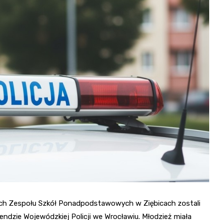
Fryzjer
Kino
Poczta
wych Zespołu Szkół Ponadpodstawowych w Ziębicach zostali
endzie Wojewódzkiej Policji we Wrocławiu. Młodzież miała