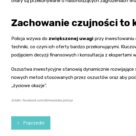
ofiary są przekonywane o nadchodzących zagrożeniach fin
Zachowanie czujności to 
Policja wzywa do
zwiększonej uwagi
przy inwestowaniu o
techniki, co czyni ich oferty bardzo przekonującymi. Kluc
podjęciem decyzji finansowych i konsultacja z ekspertami w
Oszustwa inwestycyjne stanowią dynamicznie rozwijające s
nowych metod stosowanych przez oszustów oraz aby podcho
„życiowe okazje”.
źródło: facebook.com/dolnoslaska.policja
Nawigacja
Poprzedni
wpisu