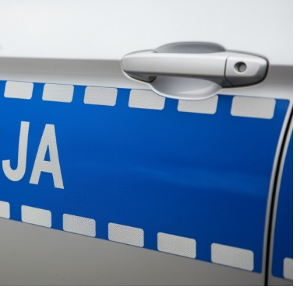
Fryzjer
Kino
Poczta