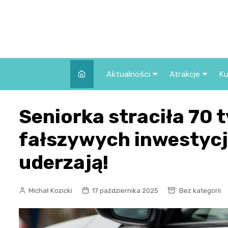
Skip
to
content
Aktualności
Atrakcje
Ku
Pozostałe
Najpopularniej
Seniorka straciła 70 
we Wrocławiu
Wszystkie wpisy
Co warto zob
fałszywych inwestycj
Wrocławiu?
uderzają!
Michał Kozicki
17 października 2025
Bez kategorii