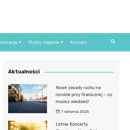
istracja
Służby miejskie
Kontakt
ortowe
Straż pożarna
S
Policja
Aktualności
d skarbowy
Straż miejska
Nowe zasady ruchu na
d miasta
rondzie przy Granicznej – co
musisz wiedzieć!
7 sierpnia 2026
Letnie Koncerty