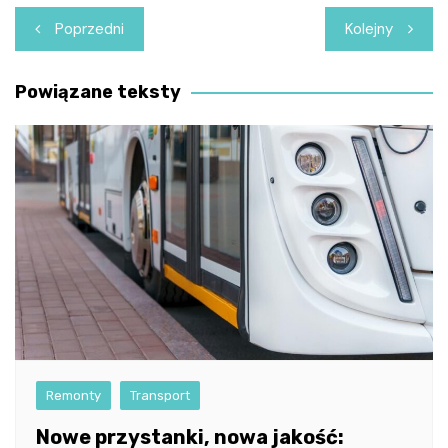
Nawigacja
Poprzedni
Kolejny
wpisu
Powiązane teksty
Remonty
Transport
Nowe przystanki, nowa jakość: