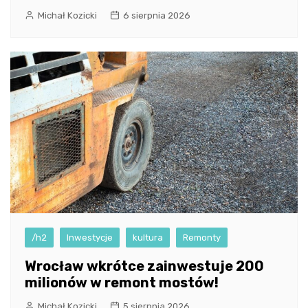
Michał Kozicki
6 sierpnia 2026
/h2
Inwestycje
kultura
Remonty
Wrocław wkrótce zainwestuje 200
milionów w remont mostów!
Michał Kozicki
5 sierpnia 2026