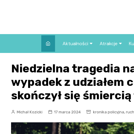
Skip
to
content
Aktualności
Atrakcje
Ku
Pozostałe
Najpopularniej
Niedzielna tragedia n
we Wrocławiu
Wszystkie wpisy
Co warto zob
wypadek z udziałem c
Wrocławiu?
skończył się śmiercią
,
Michał Kozicki
17 marca 2024
kronika policyjna
ruc