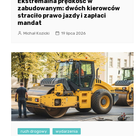
Ekstremalna prędkość w
zabudowanym: dwóch kierowców
straciło prawo jazdy i zapłaci
mandat
Michał Kozicki
19 lipca 2026
ruch drogowy
wydarzenia