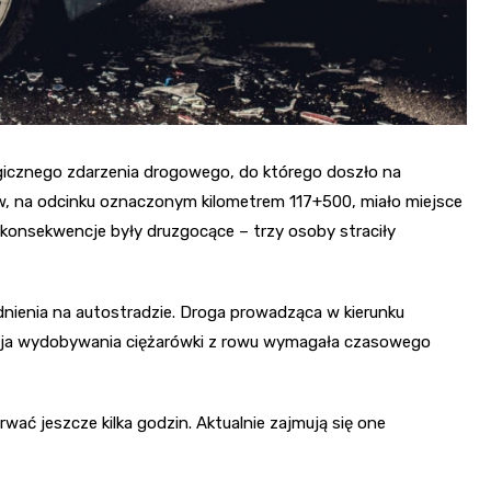
gicznego zdarzenia drogowego, do którego doszło na
aw, na odcinku oznaczonym kilometrem 117+500, miało miejsce
 konsekwencje były druzgocące – trzy osoby straciły
nienia na autostradzie. Droga prowadząca w kierunku
kcja wydobywania ciężarówki z rowu wymagała czasowego
wać jeszcze kilka godzin. Aktualnie zajmują się one