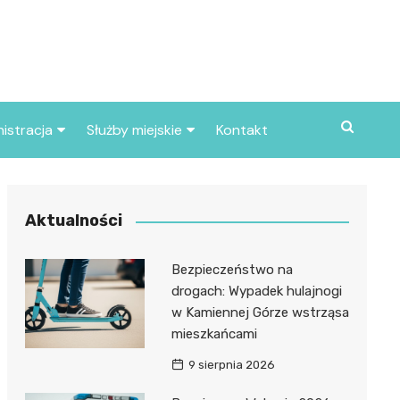
istracja
Służby miejskie
Kontakt
ortowe
Straż pożarna
S
Policja
Aktualności
d skarbowy
Straż miejska
Bezpieczeństwo na
d miasta
drogach: Wypadek hulajnogi
w Kamiennej Górze wstrząsa
mieszkańcami
9 sierpnia 2026