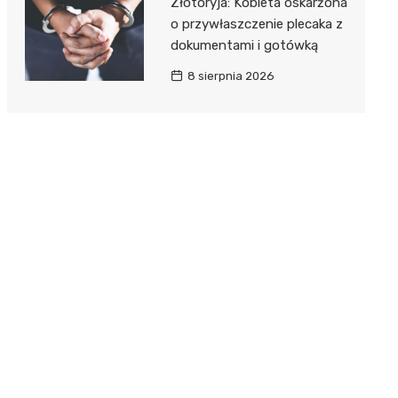
Złotoryja: Kobieta oskarżona
o przywłaszczenie plecaka z
dokumentami i gotówką
8 sierpnia 2026