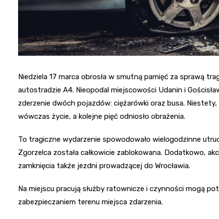
Niedziela 17 marca obrosła w smutną pamięć za sprawą tra
autostradzie A4. Nieopodal miejscowości Udanin i Gościsł
zderzenie dwóch pojazdów: ciężarówki oraz busa. Niestety,
wówczas życie, a kolejne pięć odniosło obrażenia.
To tragiczne wydarzenie spowodowało wielogodzinne utrud
Zgorzelca została całkowicie zablokowana. Dodatkowo, a
zamknięcia także jezdni prowadzącej do Wrocławia.
Na miejscu pracują służby ratownicze i czynności mogą potr
zabezpieczaniem terenu miejsca zdarzenia.