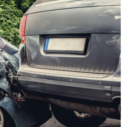
Fryzjer
Kino
Poczta