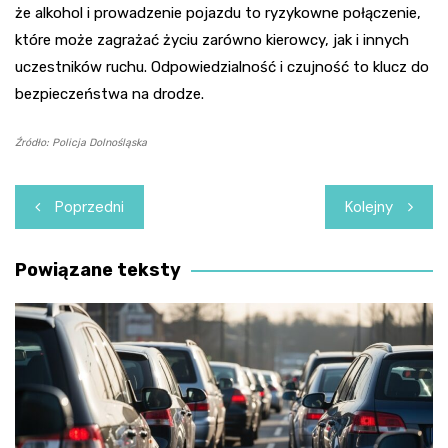
że alkohol i prowadzenie pojazdu to ryzykowne połączenie,
które może zagrażać życiu zarówno kierowcy, jak i innych
uczestników ruchu. Odpowiedzialność i czujność to klucz do
bezpieczeństwa na drodze.
Źródło: Policja Dolnośląska
Nawigacja
Poprzedni
Kolejny
wpisu
Powiązane teksty