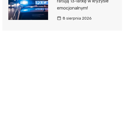
ratują 13-latkę w kryzysie
emocjonalnym!
8 sierpnia 2026