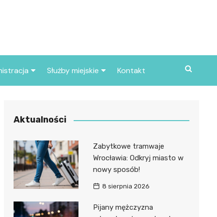
istracja
Służby miejskie
Kontakt
ortowe
Straż pożarna
S
Policja
Aktualności
d skarbowy
Straż miejska
Zabytkowe tramwaje
d miasta
Wrocławia: Odkryj miasto w
nowy sposób!
8 sierpnia 2026
Pijany mężczyzna