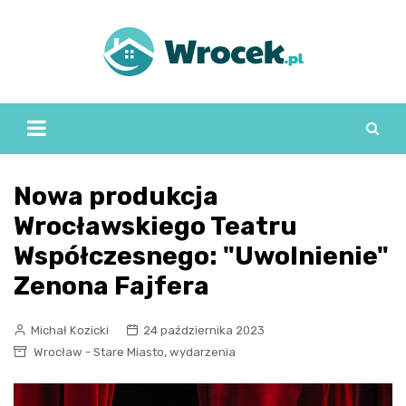
Skip
to
content
Nowa produkcja
Wrocławskiego Teatru
Współczesnego: "Uwolnienie"
Zenona Fajfera
Michał Kozicki
24 października 2023
,
Wrocław - Stare Miasto
wydarzenia