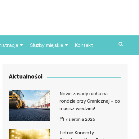
istracja
Służby miejskie
Kontakt
ortowe
Straż pożarna
S
Policja
Aktualności
d skarbowy
Straż miejska
Nowe zasady ruchu na
d miasta
rondzie przy Granicznej – co
musisz wiedzieć!
7 sierpnia 2026
Letnie Koncerty