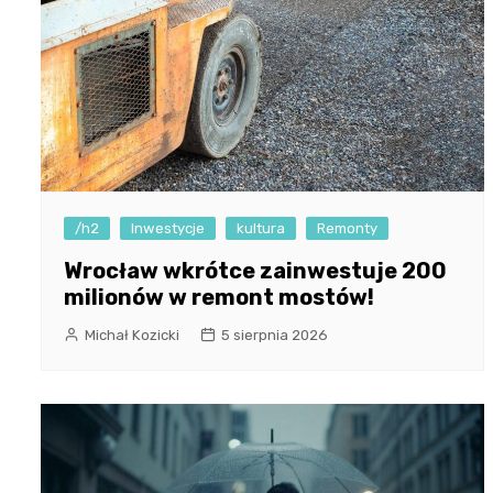
/h2
Inwestycje
kultura
Remonty
Wrocław wkrótce zainwestuje 200
milionów w remont mostów!
Michał Kozicki
5 sierpnia 2026