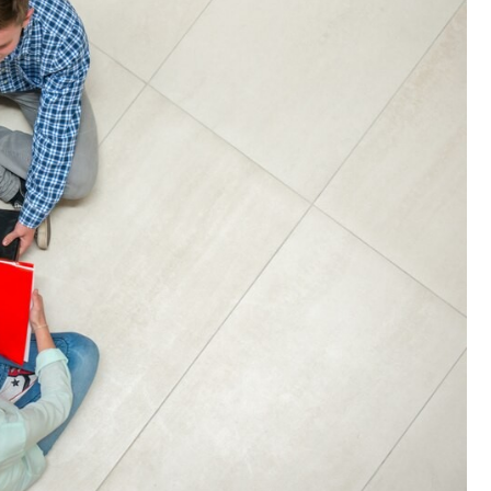
Fryzjer
Kino
Poczta