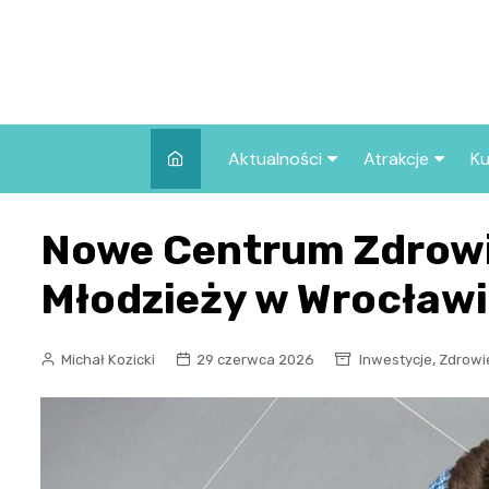
Skip
to
content
Aktualności
Atrakcje
Ku
Pozostałe
Najpopularniej
Nowe Centrum Zdrowi
we Wrocławiu
Wszystkie wpisy
Co warto zob
Młodzieży w Wrocławi
Wrocławiu?
,
Michał Kozicki
29 czerwca 2026
Inwestycje
Zdrowi