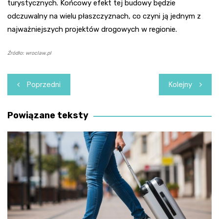
turystycznych. Końcowy efekt tej budowy będzie
odczuwalny na wielu płaszczyznach, co czyni ją jednym z
najważniejszych projektów drogowych w regionie.
Źródło: wroclaw.pl
Nawigacja
Poprzedni
Kolejny
wpisu
Powiązane teksty