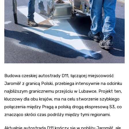
Budowa czeskiej autostrady D11, łączącej miejscowość
Jaroměř z granicą Polski, przebiega intensywnie na odcinku
najbliższym granicznemu przejściu w Lubawce. Projekt ten,
kluczowy dla obu krajów, ma na celu stworzenie szybkiego
połączenia między Pragą a polską drogą ekspresową S3, co
znacząco skróci czas podróży między tymi regionami.
Aktualnie autostrada D11 kończy się w pobliżu Jaroměř, ale