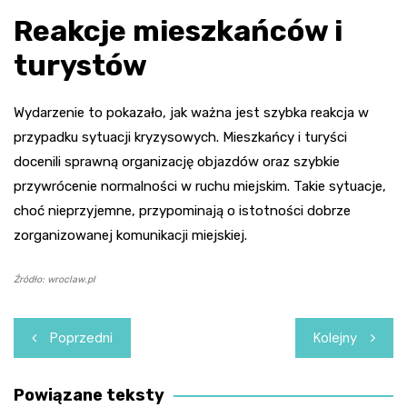
Reakcje mieszkańców i
turystów
Wydarzenie to pokazało, jak ważna jest szybka reakcja w
przypadku sytuacji kryzysowych. Mieszkańcy i turyści
docenili sprawną organizację objazdów oraz szybkie
przywrócenie normalności w ruchu miejskim. Takie sytuacje,
choć nieprzyjemne, przypominają o istotności dobrze
zorganizowanej komunikacji miejskiej.
Źródło: wroclaw.pl
Nawigacja
Poprzedni
Kolejny
wpisu
Powiązane teksty