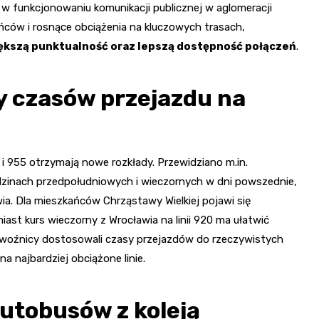
 w funkcjonowaniu komunikacji publicznej w aglomeracji
ańców i rosnące obciążenia na kluczowych trasach,
ększą punktualność oraz lepszą dostępność połączeń
.
y czasów przejazdu na
i 955 otrzymają nowe rozkłady. Przewidziano m.in.
odzinach przedpołudniowych i wieczornych w dni powszednie,
wia. Dla mieszkańców Chrząstawy Wielkiej pojawi się
st kurs wieczorny z Wrocławia na linii 920 ma ułatwić
zewoźnicy dostosowali czasy przejazdów do rzeczywistych
 najbardziej obciążone linie.
utobusów z koleją