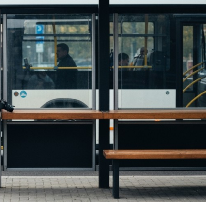
Fryzjer
Kino
Poczta