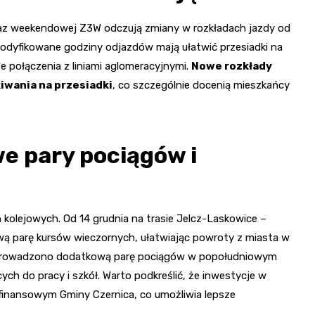
oraz weekendowej Z3W odczują zmiany w rozkładach jazdy od
 Zmodyfikowane godziny odjazdów mają ułatwić przesiadki na
ze połączenia z liniami aglomeracyjnymi.
Nowe rozkłady
iwania na przesiadki
, co szczególnie docenią mieszkańcy
we pary pociągów i
kolejowych. Od 14 grudnia na trasie Jelcz-Laskowice –
 parę kursów wieczornych, ułatwiając powroty z miasta w
ę wprowadzono dodatkową parę pociągów w popołudniowym
ch do pracy i szkół. Warto podkreślić, że inwestycje w
 finansowym Gminy Czernica, co umożliwia lepsze