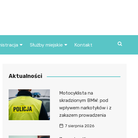
istracja
Służby miejskie
Kontakt
ortowe
Straż pożarna
S
Policja
Aktualności
d skarbowy
Straż miejska
Motocyklista na
d miasta
skradzionym BMW: pod
wpływem narkotyków i z
zakazem prowadzenia
7 sierpnia 2026