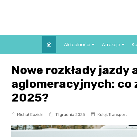
Skip
to
content
Aktualności
Atrakcje
Ku
Pozostałe
Najpopularniej
Nowe rozkłady jazdy
we Wrocławiu
Wszystkie wpisy
Co warto zob
aglomeracyjnych: co z
Wrocławiu?
2025?
,
Michał Kozicki
11 grudnia 2025
Kolej
Transport