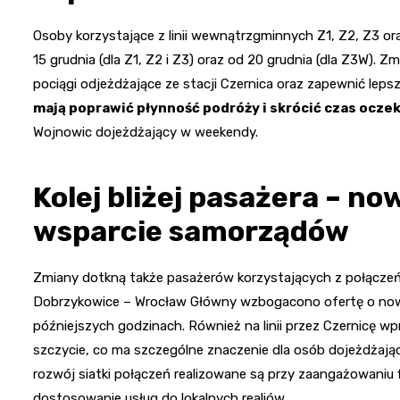
Osoby korzystające z linii wewnątrzgminnych Z1, Z2, Z3 
15 grudnia (dla Z1, Z2 i Z3) oraz od 20 grudnia (dla Z3W).
pociągi odjeżdżające ze stacji Czernica oraz zapewnić leps
mają poprawić płynność podróży i skrócić czas oczek
Wojnowic dojeżdżający w weekendy.
Kolej bliżej pasażera – no
wsparcie samorządów
Zmiany dotkną także pasażerów korzystających z połączeń 
Dobrzykowice – Wrocław Główny wzbogacono ofertę o nową
późniejszych godzinach. Również na linii przez Czernic
szczycie, co ma szczególne znaczenie dla osób dojeżdżający
rozwój siatki połączeń realizowane są przy zaangażowaniu
dostosowanie usług do lokalnych realiów.