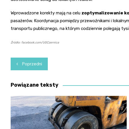
Wprowadzone korekty mają na celu
zoptymalizowanie ko
pasażerów. Koordynacja pomiędzy przewoźnikami i lokalny
transportu publicznego, na którym codziennie polegają tys
Źródło: facebook.com/UGCzernica
Nawigacja
Poprzedni
wpisu
Powiązane teksty