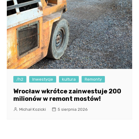
/h2
Inwestycje
kultura
Remonty
Wrocław wkrótce zainwestuje 200
milionów w remont mostów!
Michał Kozicki
5 sierpnia 2026