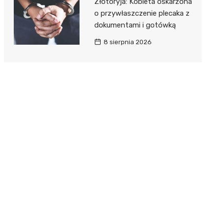
Złotoryja: Kobieta oskarżona
o przywłaszczenie plecaka z
dokumentami i gotówką
8 sierpnia 2026