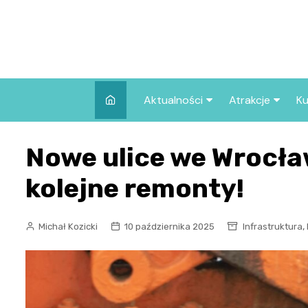
Skip
to
content
Aktualności
Atrakcje
Ku
Pozostałe
Najpopularniej
Nowe ulice we Wrocła
we Wrocławiu
Wszystkie wpisy
Co warto zob
kolejne remonty!
Wrocławiu?
,
Michał Kozicki
10 października 2025
Infrastruktura