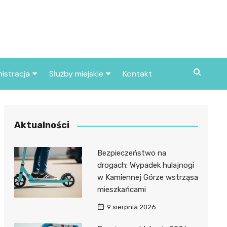
istracja
Służby miejskie
Kontakt
ortowe
Straż pożarna
S
Policja
Aktualności
d skarbowy
Straż miejska
Bezpieczeństwo na
d miasta
drogach: Wypadek hulajnogi
w Kamiennej Górze wstrząsa
mieszkańcami
9 sierpnia 2026