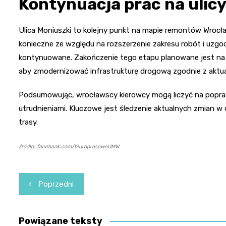
Kontynuacja prac na ulic
Ulica Moniuszki to kolejny punkt na mapie remontów Wrocła
konieczne ze względu na rozszerzenie zakresu robót i uzg
kontynuowane. Zakończenie tego etapu planowane jest na l
aby zmodernizować infrastrukturę drogową zgodnie z aktu
Podsumowując, wrocławscy kierowcy mogą liczyć na popraw
utrudnieniami. Kluczowe jest śledzenie aktualnych zmian w
trasy.
źródło: facebook.com/biuroprasoweUMW
Nawigacja
Poprzedni
wpisu
Powiązane teksty