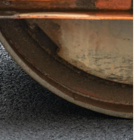
Fryzjer
Kino
Poczta