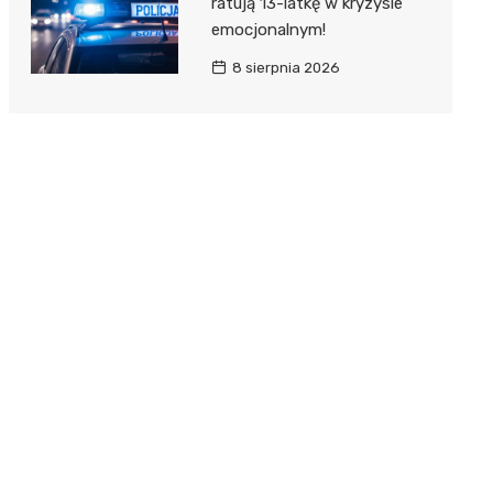
ratują 13-latkę w kryzysie
emocjonalnym!
8 sierpnia 2026