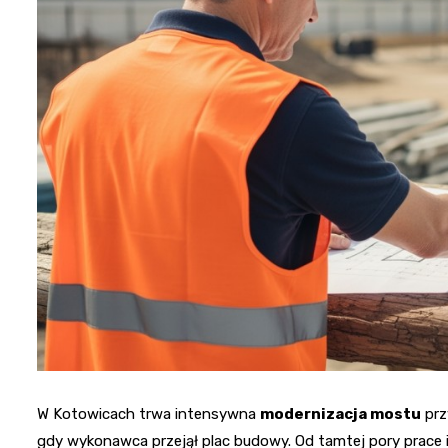
W Kotowicach trwa intensywna
modernizacja mostu
prz
gdy wykonawca przejął plac budowy. Od tamtej pory prace id