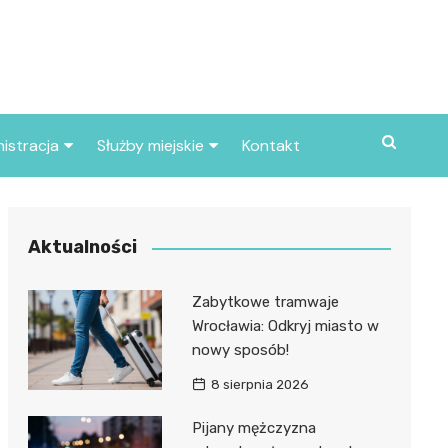
istracja
Służby miejskie
Kontakt
ortowe
Straż pożarna
S
Policja
Aktualności
d skarbowy
Straż miejska
Zabytkowe tramwaje
d miasta
Wrocławia: Odkryj miasto w
nowy sposób!
8 sierpnia 2026
Pijany mężczyzna