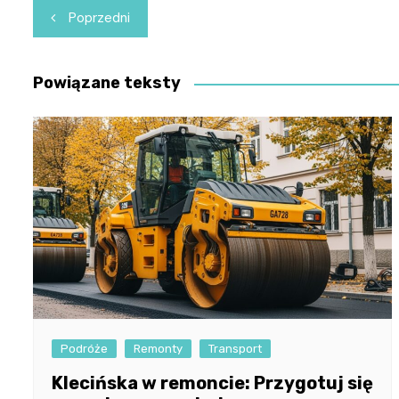
Nawigacja
Poprzedni
wpisu
Powiązane teksty
Podróże
Remonty
Transport
Klecińska w remoncie: Przygotuj się