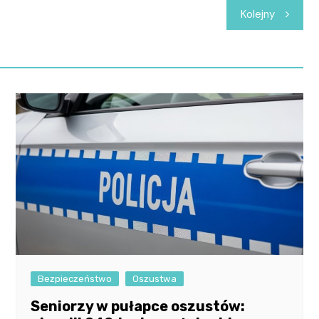
Kolejny
Bezpieczeństwo
Oszustwa
Seniorzy w pułapce oszustów: