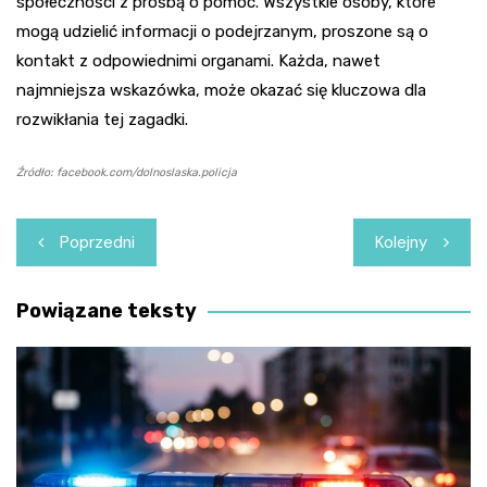
społeczności z prośbą o pomoc. Wszystkie osoby, które
mogą udzielić informacji o podejrzanym, proszone są o
kontakt z odpowiednimi organami. Każda, nawet
najmniejsza wskazówka, może okazać się kluczowa dla
rozwikłania tej zagadki.
Źródło: facebook.com/dolnoslaska.policja
Nawigacja
Poprzedni
Kolejny
wpisu
Powiązane teksty