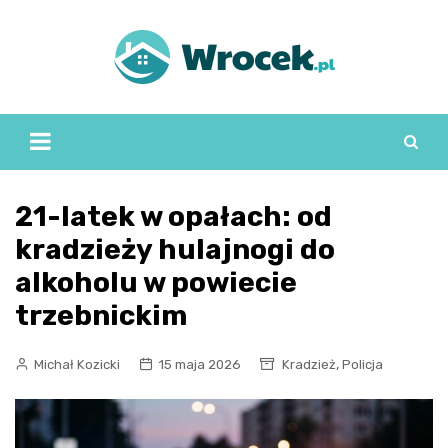
Skip
to
content
21-latek w opałach: od
kradzieży hulajnogi do
alkoholu w powiecie
trzebnickim
,
Michał Kozicki
15 maja 2026
Kradzież
Policja