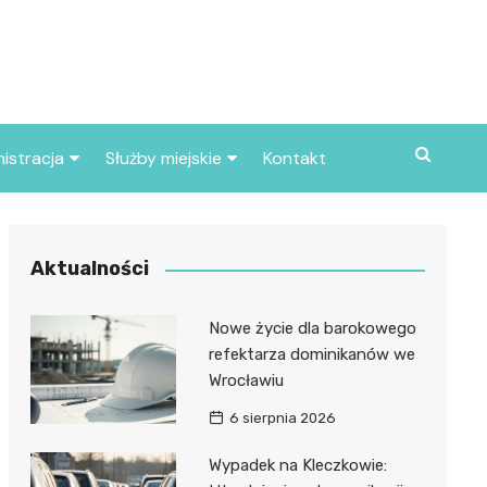
istracja
Służby miejskie
Kontakt
ortowe
Straż pożarna
S
Policja
Aktualności
d skarbowy
Straż miejska
Nowe życie dla barokowego
d miasta
refektarza dominikanów we
Wrocławiu
6 sierpnia 2026
Wypadek na Kleczkowie: