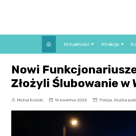
Skip
to
content
Aktualności
Atrakcje
Ku
Pozostałe
Najpopularniej
Nowi Funkcjonariusze 
we Wrocławiu
Wszystkie wpisy
Co warto zob
Złożyli Ślubowanie w
Wrocławiu?
,
Michał Kozicki
16 kwietnia 2026
Policja
Służba publ