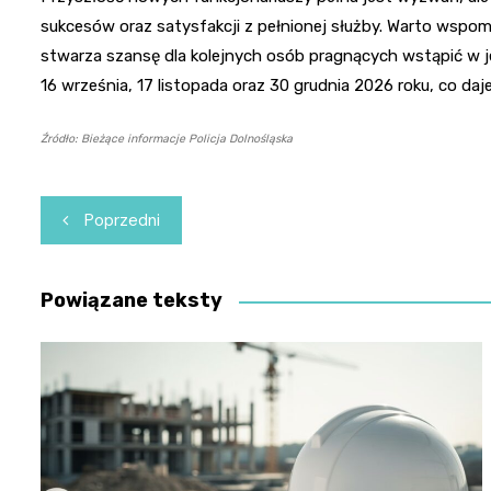
sukcesów oraz satysfakcji z pełnionej służby. Warto wspomni
stwarza szansę dla kolejnych osób pragnących wstąpić w jej
16 września, 17 listopada oraz 30 grudnia 2026 roku, co daje 
Źródło: Bieżące informacje Policja Dolnośląska
Nawigacja
Poprzedni
wpisu
Powiązane teksty