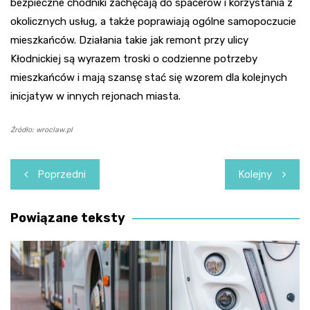
bezpieczne chodniki zachęcają do spacerów i korzystania z
okolicznych usług, a także poprawiają ogólne samopoczucie
mieszkańców. Działania takie jak remont przy ulicy
Kłodnickiej są wyrazem troski o codzienne potrzeby
mieszkańców i mają szansę stać się wzorem dla kolejnych
inicjatyw w innych rejonach miasta.
Źródło: wroclaw.pl
Nawigacja
Poprzedni
Kolejny
wpisu
Powiązane teksty