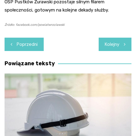
OSP Pustków Żurawski pozostaje silnym filarem
społeczności, gotowym na kolejne dekady służby.
Źródło: facebook.com/powiatwroclawski
Nawigacja
Poprzedni
Kolejny
wpisu
Powiązane teksty