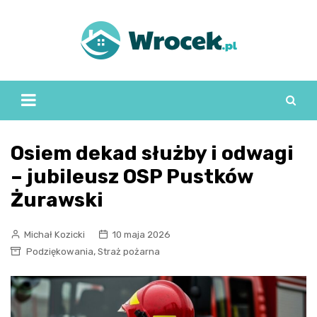
Skip
to
content
Osiem dekad służby i odwagi
– jubileusz OSP Pustków
Żurawski
Michał Kozicki
10 maja 2026
,
Podziękowania
Straż pożarna