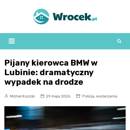
Skip
to
content
Pijany kierowca BMW w
Lubinie: dramatyczny
wypadek na drodze
,
Michał Kozicki
29 maja 2026
Policja
wydarzenia