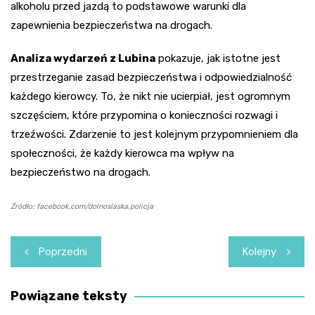
alkoholu przed jazdą to podstawowe warunki dla
zapewnienia bezpieczeństwa na drogach.
Analiza wydarzeń z Lubina
pokazuje, jak istotne jest
przestrzeganie zasad bezpieczeństwa i odpowiedzialność
każdego kierowcy. To, że nikt nie ucierpiał, jest ogromnym
szczęściem, które przypomina o konieczności rozwagi i
trzeźwości. Zdarzenie to jest kolejnym przypomnieniem dla
społeczności, że każdy kierowca ma wpływ na
bezpieczeństwo na drogach.
Źródło: facebook.com/dolnoslaska.policja
Nawigacja
Poprzedni
Kolejny
wpisu
Powiązane teksty