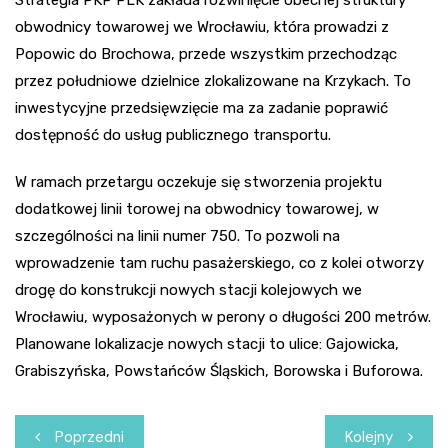
Strategia PKP PLK zakłada rozwinięcie obecnej struktury
obwodnicy towarowej we Wrocławiu, która prowadzi z
Popowic do Brochowa, przede wszystkim przechodząc
przez południowe dzielnice zlokalizowane na Krzykach. To
inwestycyjne przedsięwzięcie ma za zadanie poprawić
dostępność do usług publicznego transportu.
W ramach przetargu oczekuje się stworzenia projektu
dodatkowej linii torowej na obwodnicy towarowej, w
szczególności na linii numer 750. To pozwoli na
wprowadzenie tam ruchu pasażerskiego, co z kolei otworzy
drogę do konstrukcji nowych stacji kolejowych we
Wrocławiu, wyposażonych w perony o długości 200 metrów.
Planowane lokalizacje nowych stacji to ulice: Gajowicka,
Grabiszyńska, Powstańców Śląskich, Borowska i Buforowa.
Nawigacja
Poprzedni
Kolejny