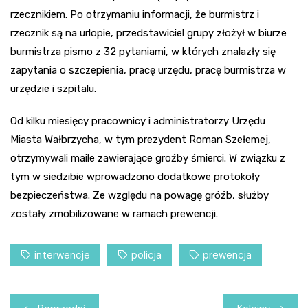
rzecznikiem. Po otrzymaniu informacji, że burmistrz i
rzecznik są na urlopie, przedstawiciel grupy złożył w biurze
burmistrza pismo z 32 pytaniami, w których znalazły się
zapytania o szczepienia, pracę urzędu, pracę burmistrza w
urzędzie i szpitalu.
Od kilku miesięcy pracownicy i administratorzy Urzędu
Miasta Wałbrzycha, w tym prezydent Roman Szełemej,
otrzymywali maile zawierające groźby śmierci. W związku z
tym w siedzibie wprowadzono dodatkowe protokoły
bezpieczeństwa. Ze względu na powagę gróźb, służby
zostały zmobilizowane w ramach prewencji.
interwencje
policja
prewencja
Nawigacja