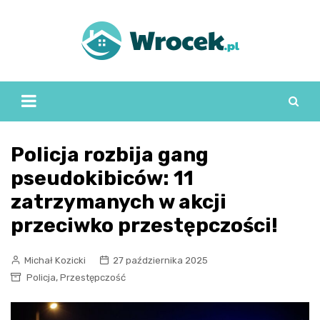
Skip
to
content
Policja rozbija gang
pseudokibiców: 11
zatrzymanych w akcji
przeciwko przestępczości!
Michał Kozicki
27 października 2025
,
Policja
Przestępczość