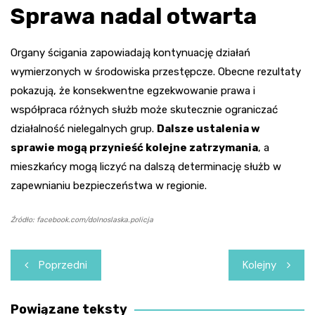
Sprawa nadal otwarta
Organy ścigania zapowiadają kontynuację działań
wymierzonych w środowiska przestępcze. Obecne rezultaty
pokazują, że konsekwentne egzekwowanie prawa i
współpraca różnych służb może skutecznie ograniczać
działalność nielegalnych grup.
Dalsze ustalenia w
sprawie mogą przynieść kolejne zatrzymania
, a
mieszkańcy mogą liczyć na dalszą determinację służb w
zapewnianiu bezpieczeństwa w regionie.
Źródło: facebook.com/dolnoslaska.policja
Nawigacja
Poprzedni
Kolejny
wpisu
Powiązane teksty