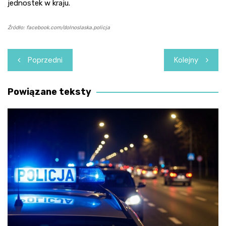
jednostek w kraju.
Źródło: facebook.com/dolnoslaska.policja
Nawigacja
Poprzedni
Kolejny
wpisu
Powiązane teksty