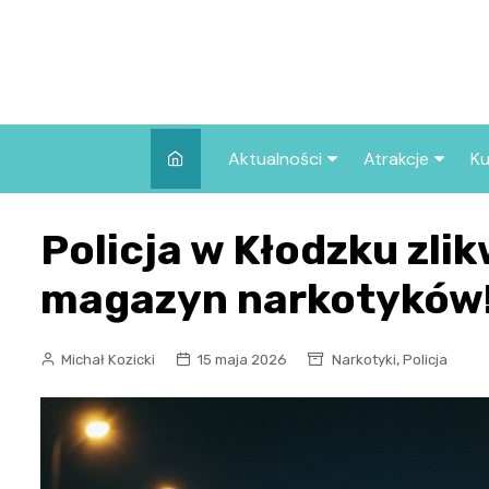
Skip
to
content
Aktualności
Atrakcje
Ku
Pozostałe
Najpopularniej
Policja w Kłodzku zli
we Wrocławiu
Wszystkie wpisy
Co warto zob
magazyn narkotyków
Wrocławiu?
,
Michał Kozicki
15 maja 2026
Narkotyki
Policja