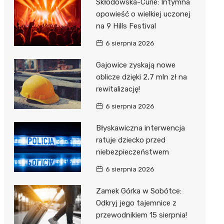
Skłodowska-Curie: Intymna
opowieść o wielkiej uczonej
na 9 Hills Festival
6 sierpnia 2026
Gajowice zyskają nowe
oblicze dzięki 2,7 mln zł na
rewitalizację!
6 sierpnia 2026
Błyskawiczna interwencja
ratuje dziecko przed
niebezpieczeństwem
6 sierpnia 2026
Zamek Górka w Sobótce:
Odkryj jego tajemnice z
przewodnikiem 15 sierpnia!