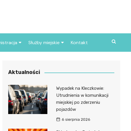
istracja
Służby miejskie
Kontakt
ortowe
Straż pożarna
S
Policja
Aktualności
d skarbowy
Straż miejska
Wypadek na Kleczkowie:
d miasta
Utrudnienia w komunikacji
miejskiej po zderzeniu
pojazdów
6 sierpnia 2026