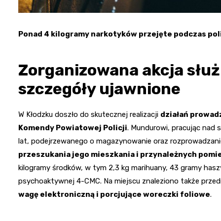
Ponad 4 kilogramy narkotyków przejęte podczas poli
Zorganizowana akcja służ
szczegóły ujawnione
W Kłodzku doszło do skutecznej realizacji
działań prowad
Komendy Powiatowej Policji
. Mundurowi, pracując nad 
lat, podejrzewanego o magazynowanie oraz rozprowadzanie
przeszukania jego mieszkania i przynależnych pom
kilogramy środków, w tym 2,3 kg marihuany, 43 gramy haszy
psychoaktywnej 4-CMC. Na miejscu znaleziono także prze
wagę elektroniczną i porcjujące woreczki foliowe
.