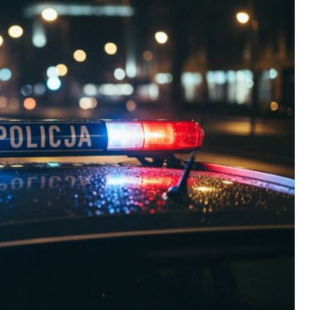
Fryzjer
Kino
Poczta