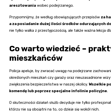
aresztowania
wobec podejrzanego.
Przypomnijmy, że według obowiązujących przepisów
za ha
a za posiadanie dużej ilości środków odurzających d
nie tylko walka z przestępczością, ale także ważna lekcja 
Co warto wiedzieć – prak
mieszkańców
Policja apeluje, by zwracać uwagę na podejrzane zachowan
określonych mieszkań czy garaży oraz nieuzasadnione wizy
zwiększenia bezpieczeństwa w naszej okolicy.
Wszelkie p
komendę lub poprzez specjalne infolinie policyjne
.
O skuteczności działań służb decyduje nie tylko profesjon
którzy nie są obojętni na to, co dzieje się wokół nich.