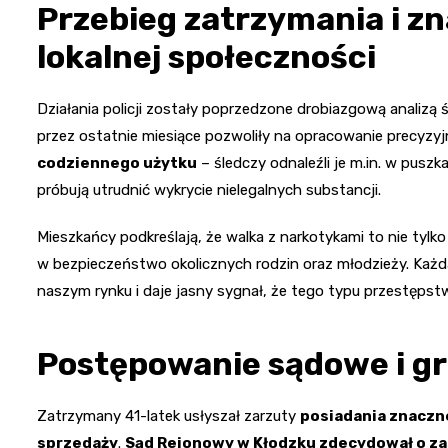
Przebieg zatrzymania i zn
lokalnej społeczności
Działania policji zostały poprzedzone drobiazgową analizą
przez ostatnie miesiące pozwoliły na opracowanie precyzyj
codziennego użytku
– śledczy odnaleźli je m.in. w pusz
próbują utrudnić wykrycie nielegalnych substancji.
Mieszkańcy podkreślają, że walka z narkotykami to nie tylk
w bezpieczeństwo okolicznych rodzin oraz młodzieży. Każd
naszym rynku i daje jasny sygnał, że tego typu przestępst
Postępowanie sądowe i g
Zatrzymany 41-latek usłyszał zarzuty
posiadania znaczne
sprzedaży
.
Sąd Rejonowy w Kłodzku zdecydował o 