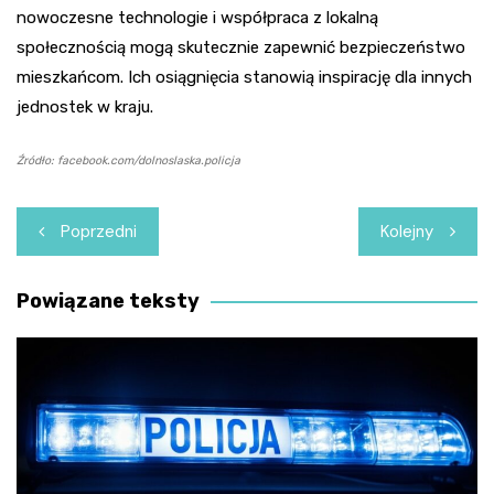
nowoczesne technologie i współpraca z lokalną
społecznością mogą skutecznie zapewnić bezpieczeństwo
mieszkańcom. Ich osiągnięcia stanowią inspirację dla innych
jednostek w kraju.
Źródło: facebook.com/dolnoslaska.policja
Nawigacja
Poprzedni
Kolejny
wpisu
Powiązane teksty