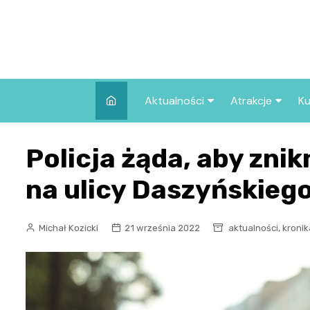
Skip
to
content
Aktualności
Atrakcje
Ku
Pozostałe
Najpopularniej
Policja żąda, aby znik
we Wrocławiu
Wszystkie wpisy
Co warto zob
na ulicy Daszyńskieg
Wrocławiu?
,
Michał Kozicki
21 września 2022
aktualności
kronik