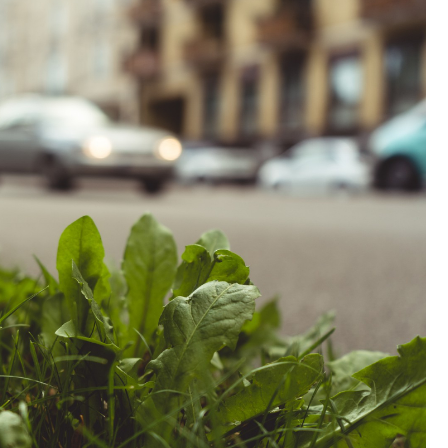
Fryzjer
Kino
Poczta