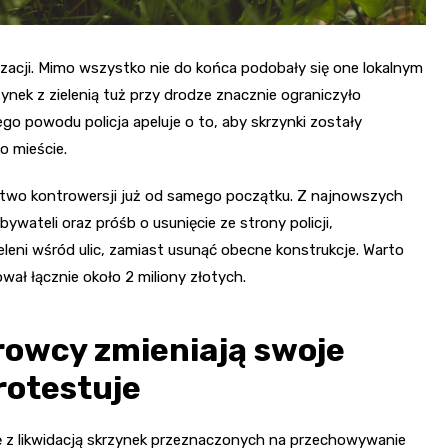
acji. Mimo wszystko nie do końca podobały się one lokalnym
nek z zielenią tuż przy drodze znacznie ograniczyło
o powodu policja apeluje o to, aby skrzynki zostały
o mieście.
nóstwo kontrowersji już od samego początku. Z najnowszych
wateli oraz próśb o usunięcie ze strony policji,
eleni wśród ulic, zamiast usunąć obecne konstrukcje. Warto
ał łącznie około 2 miliony złotych.
erowcy zmieniają swoje
rotestuje
ę z likwidacją skrzynek przeznaczonych na przechowywanie