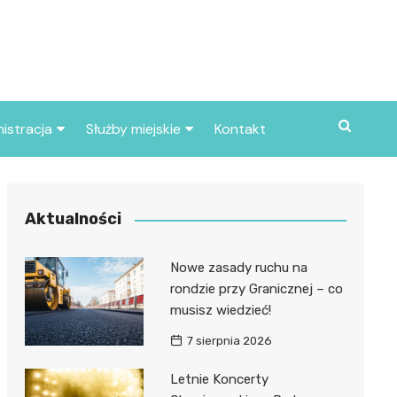
istracja
Służby miejskie
Kontakt
ortowe
Straż pożarna
S
Policja
Aktualności
d skarbowy
Straż miejska
Nowe zasady ruchu na
d miasta
rondzie przy Granicznej – co
musisz wiedzieć!
7 sierpnia 2026
Letnie Koncerty