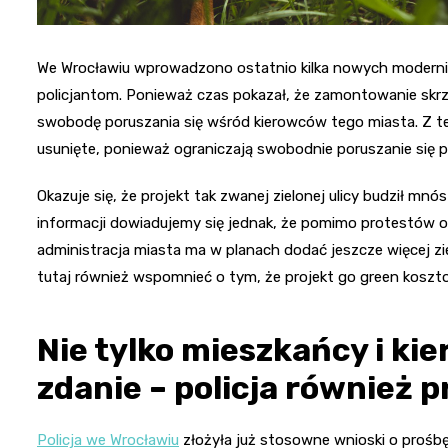
We Wrocławiu wprowadzono ostatnio kilka nowych moderniz
policjantom. Ponieważ czas pokazał, że zamontowanie skrzy
swobodę poruszania się wśród kierowców tego miasta. Z teg
usunięte, ponieważ ograniczają swobodnie poruszanie się p
Okazuje się, że projekt tak zwanej zielonej ulicy budził m
informacji dowiadujemy się jednak, że pomimo protestów oby
administracja miasta ma w planach dodać jeszcze więcej zi
tutaj również wspomnieć o tym, że projekt go green kosztow
Nie tylko mieszkańcy i ki
zdanie – policja również p
Policja we Wrocławiu
złożyła już stosowne wnioski o prośb