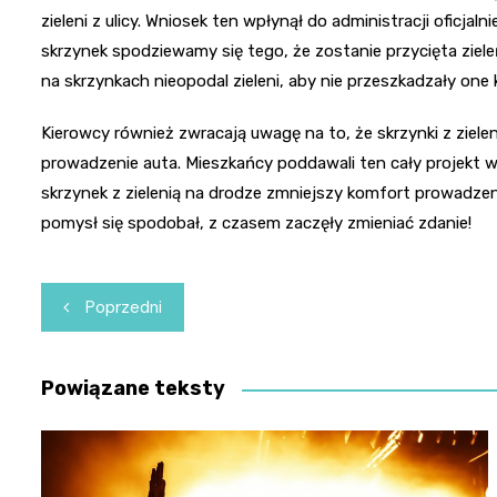
zieleni z ulicy. Wniosek ten wpłynął do administracji oficj
skrzynek spodziewamy się tego, że zostanie przycięta zie
na skrzynkach nieopodal zieleni, aby nie przeszkadzały on
Kierowcy również zwracają uwagę na to, że skrzynki z ziel
prowadzenie auta. Mieszkańcy poddawali ten cały projekt w
skrzynek z zielenią na drodze zmniejszy komfort prowad
pomysł się spodobał, z czasem zaczęły zmieniać zdanie!
Nawigacja
Poprzedni
wpisu
Powiązane teksty