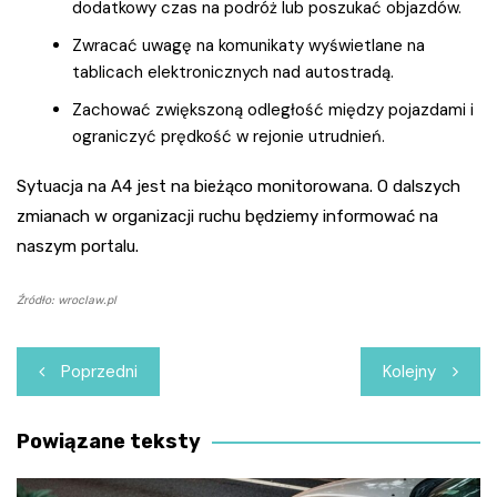
dodatkowy czas na podróż lub poszukać objazdów.
Zwracać uwagę na komunikaty wyświetlane na
tablicach elektronicznych nad autostradą.
Zachować zwiększoną odległość między pojazdami i
ograniczyć prędkość w rejonie utrudnień.
Sytuacja na A4 jest na bieżąco monitorowana. O dalszych
zmianach w organizacji ruchu będziemy informować na
naszym portalu.
Źródło: wroclaw.pl
Nawigacja
Poprzedni
Kolejny
wpisu
Powiązane teksty