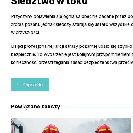
Śledztwo w toku
Przyczyny pojawienia się ognia są obecnie badane przez po
źródła pożaru, jednak śledczy starają się ustalić wszystk
w przyszłości.
Dzięki profesjonalnej akcji straży pożarnej udało się szyb
bezpiecznie. To wydarzenie jest kolejnym przypomnieniem 
konieczności przestrzegania zasad bezpieczeństwa przec
Nawigacja
Poprzedni
wpisu
Powiązane teksty