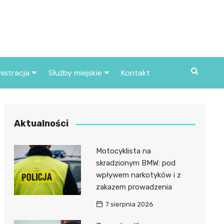
istracja
Służby miejskie
Kontakt
ortowe
Straż pożarna
S
Policja
Aktualności
d skarbowy
Straż miejska
Motocyklista na
d miasta
skradzionym BMW: pod
wpływem narkotyków i z
zakazem prowadzenia
7 sierpnia 2026