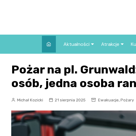
Skip
to
content
Aktualności
Atrakcje
Ku
Pozostałe
Najpopularniej
Pożar na pl. Grunwal
we Wrocławiu
Wszystkie wpisy
Co warto zob
osób, jedna osoba ra
Wrocławiu?
,
Michał Kozicki
21 sierpnia 2025
Ewakuacje
Pożary