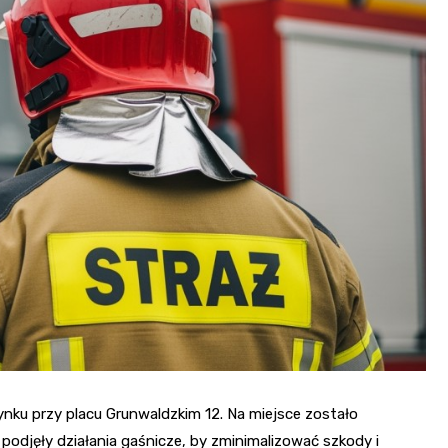
Fryzjer
Kino
Poczta
nku przy placu Grunwaldzkim 12. Na miejsce zostało
odjęły działania gaśnicze, by zminimalizować szkody i