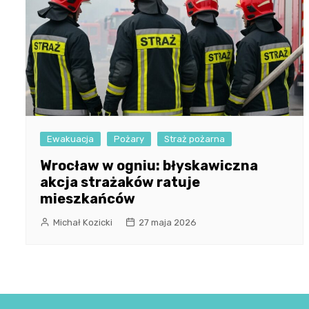
Ewakuacja
Pożary
Straż pożarna
Wrocław w ogniu: błyskawiczna
akcja strażaków ratuje
mieszkańców
Michał Kozicki
27 maja 2026