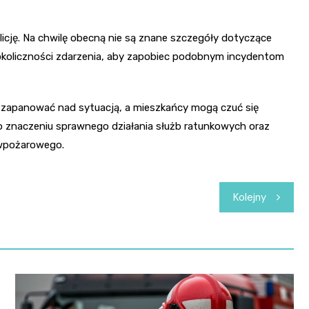
licję. Na chwilę obecną nie są znane szczegóły dotyczące
ie okoliczności zdarzenia, aby zapobiec podobnym incydentom
ko zapanować nad sytuacją, a mieszkańcy mogą czuć się
o znaczeniu sprawnego działania służb ratunkowych oraz
iwpożarowego.
Kolejny