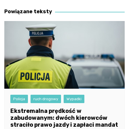
wpisu
Powiązane teksty
Policja
ruch drogowy
Wypadki
Ekstremalna prędkość w
zabudowanym: dwóch kierowców
straciło prawo jazdy i zapłaci mandat