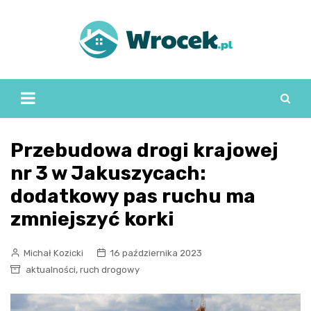
Skip
to
content
Przebudowa drogi krajowej
nr 3 w Jakuszycach:
dodatkowy pas ruchu ma
zmniejszyć korki
Michał Kozicki
16 października 2023
,
aktualności
ruch drogowy