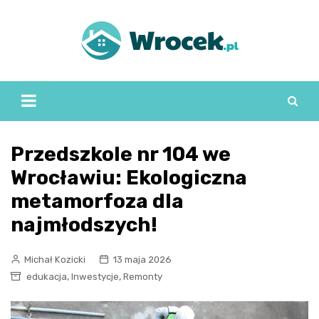
Skip
to
content
Przedszkole nr 104 we
Wrocławiu: Ekologiczna
metamorfoza dla
najmłodszych!
Michał Kozicki
13 maja 2026
,
,
edukacja
Inwestycje
Remonty