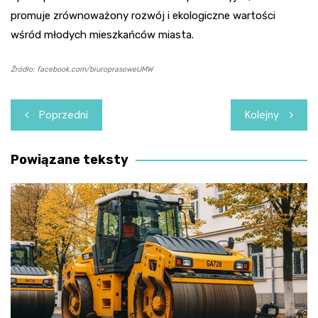
promuje zrównoważony rozwój i ekologiczne wartości
wśród młodych mieszkańców miasta.
Źródło: facebook.com/biuroprasoweUMW
Nawigacja
Poprzedni
Kolejny
wpisu
Powiązane teksty