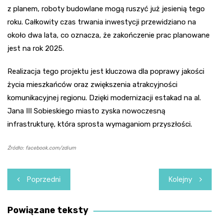
z planem, roboty budowlane mogą ruszyć już jesienią tego
roku. Całkowity czas trwania inwestycji przewidziano na
około dwa lata, co oznacza, że zakończenie prac planowane
jest na rok 2025.
Realizacja tego projektu jest kluczowa dla poprawy jakości
życia mieszkańców oraz zwiększenia atrakcyjności
komunikacyjnej regionu. Dzięki modernizacji estakad na al.
Jana III Sobieskiego miasto zyska nowoczesną
infrastrukturę, która sprosta wymaganiom przyszłości.
Źródło: facebook.com/zdium
Nawigacja
Poprzedni
Kolejny
wpisu
Powiązane teksty