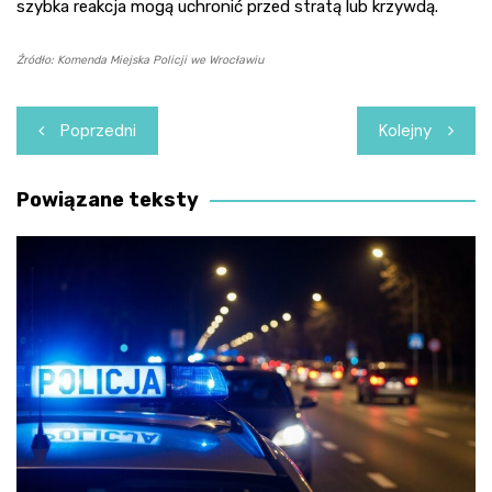
szybka reakcja mogą uchronić przed stratą lub krzywdą.
Źródło: Komenda Miejska Policji we Wrocławiu
Nawigacja
Poprzedni
Kolejny
wpisu
Powiązane teksty