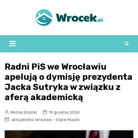
Skip
to
content
Radni PiS we Wrocławiu
apelują o dymisję prezydenta
Jacka Sutryka w związku z
aferą akademicką
Michał Kozicki
19 grudnia 2024
,
aktualności
Wrocław - Stare Miasto