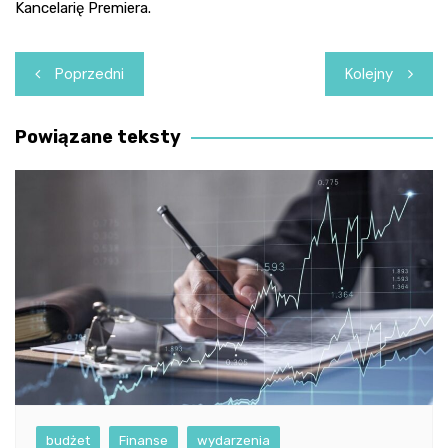
Kancelarię Premiera.
Nawigacja
Poprzedni
Kolejny
wpisu
Powiązane teksty
budżet
Finanse
wydarzenia