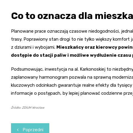
Co to oznacza dla mieszk
Planowane prace oznaczają czasowe niedogodności, jednak
trasy. Poprawiony stan drogi to nie tylko większy komfort
z dziurami i wybojami.
Mieszkańcy oraz kierowcy powin
dostępie do stacji paliw i możliwe wydłużenie cza
Podsumowując, inwestycja na al. Karkonoskiej to niezbędny
zaplanowany harmonogram pozwala na sprawną modernizację 
kluczowych odcinkach gwarantuje realne efekty dla tysięc
informacje o postępach, by lepiej planować codzienne przej
Źródło: ZDIUM Wrocław
Nawigacja
Poprzedni