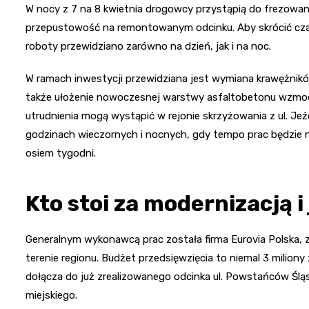
W nocy z 7 na 8 kwietnia drogowcy przystąpią do frezowan
przepustowość na remontowanym odcinku. Aby skrócić cza
roboty przewidziano zarówno na dzień, jak i na noc.
W ramach inwestycji przewidziana jest wymiana krawężnikó
także ułożenie nowoczesnej warstwy asfaltobetonu wzmocni
utrudnienia mogą wystąpić w rejonie skrzyżowania z ul. Jeź
godzinach wieczornych i nocnych, gdy tempo prac będzie 
osiem tygodni.
Kto stoi za modernizacją i
Generalnym wykonawcą prac została firma Eurovia Polska, zna
terenie regionu. Budżet przedsięwzięcia to niemal 3 miliony
dołącza do już zrealizowanego odcinka ul. Powstańców Śl
miejskiego.