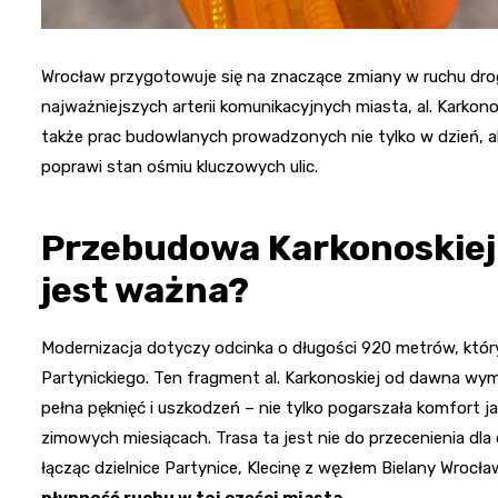
Wrocław przygotowuje się na znaczące zmiany w ruchu dro
najważniejszych arterii komunikacyjnych miasta, al. Karkon
także prac budowlanych prowadzonych nie tylko w dzień, al
poprawi stan ośmiu kluczowych ulic.
Przebudowa Karkonoskiej 
jest ważna?
Modernizacja dotyczy odcinka o długości 920 metrów, który
Partynickiego. Ten fragment al. Karkonoskiej od dawna wym
pełna pęknięć i uszkodzeń – nie tylko pogarszała komfort j
zimowych miesiącach. Trasa ta jest nie do przecenienia d
łącząc dzielnice Partynice, Klecinę z węzłem Bielany Wrocła
płynność ruchu w tej części miasta
.