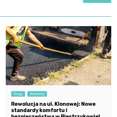
Drogi
Remonty
Rewolucja na ul. Klonowej: Nowe
standardy komfortu i
bezpieczeństwa w Biestrzykowie!