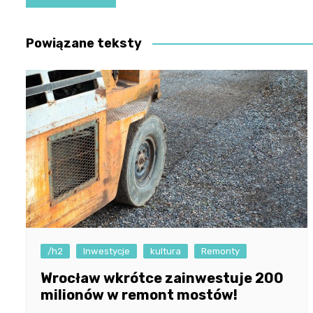
wpisu
Powiązane teksty
/h2
Inwestycje
kultura
Remonty
Wrocław wkrótce zainwestuje 200
milionów w remont mostów!