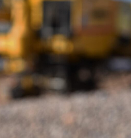
Fryzjer
Kino
Poczta