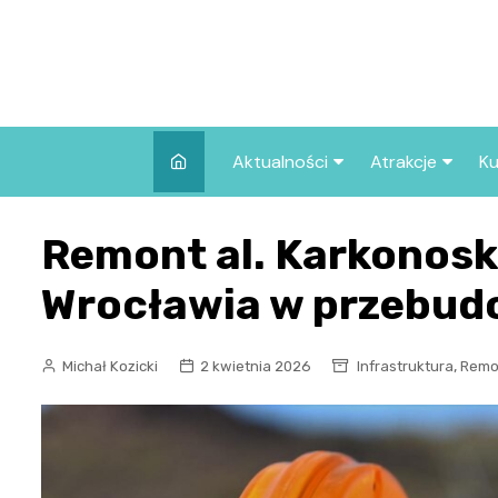
Skip
to
content
Aktualności
Atrakcje
Ku
Pozostałe
Najpopularniej
Remont al. Karkonoski
we Wrocławiu
Wszystkie wpisy
Co warto zob
Wrocławia w przebud
Wrocławiu?
,
Michał Kozicki
2 kwietnia 2026
Infrastruktura
Remo