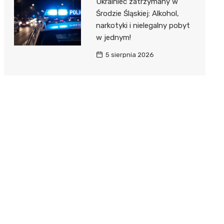
Ukrainiec zatrzymany w
Środzie Śląskiej: Alkohol,
narkotyki i nielegalny pobyt
w jednym!
5 sierpnia 2026