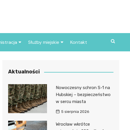
istracja
Służby miejskie
Kontakt
ortowe
Straż pożarna
S
Policja
Aktualności
d skarbowy
Straż miejska
Nowoczesny schron S-1 na
d miasta
Hubskiej – bezpieczeństwo
w sercu miasta
5 sierpnia 2026
Wrocław wkrótce