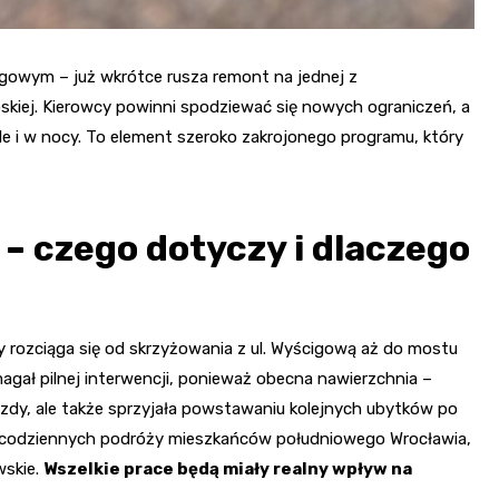
gowym – już wkrótce rusza remont na jednej z
oskiej. Kierowcy powinni spodziewać się nowych ograniczeń, a
e i w nocy. To element szeroko zakrojonego programu, który
– czego dotyczy i dlaczego
 rozciąga się od skrzyżowania z ul. Wyścigową aż do mostu
agał pilnej interwencji, ponieważ obecna nawierzchnia –
azdy, ale także sprzyjała powstawaniu kolejnych ubytków po
la codziennych podróży mieszkańców południowego Wrocławia,
wskie.
Wszelkie prace będą miały realny wpływ na