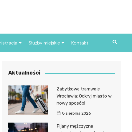
istracja
Służby miejskie
Kontakt
ortowe
Straż pożarna
S
Policja
Aktualności
d skarbowy
Straż miejska
Zabytkowe tramwaje
d miasta
Wrocławia: Odkryj miasto w
nowy sposób!
8 sierpnia 2026
Pijany mężczyzna