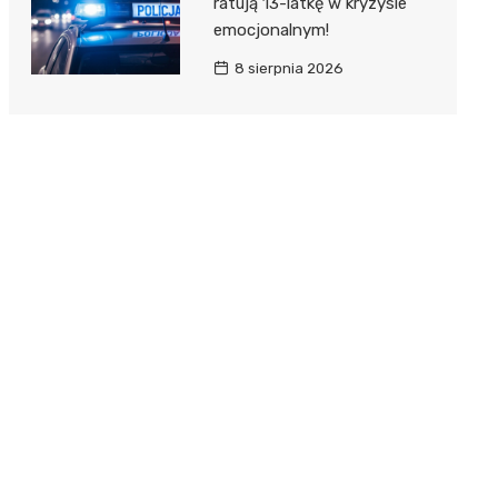
ratują 13-latkę w kryzysie
emocjonalnym!
8 sierpnia 2026