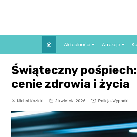
Skip
to
content
Aktualności
Atrakcje
Ku
Pozostałe
Najpopularniej
Świąteczny pośpiech:
we Wrocławiu
Wszystkie wpisy
Co warto zob
cenie zdrowia i życia
Wrocławiu?
,
Michał Kozicki
2 kwietnia 2026
Policja
Wypadki