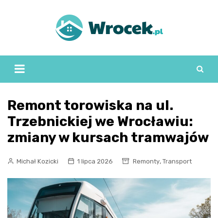
Skip
to
content
Remont torowiska na ul.
Trzebnickiej we Wrocławiu:
zmiany w kursach tramwajów
,
Michał Kozicki
1 lipca 2026
Remonty
Transport