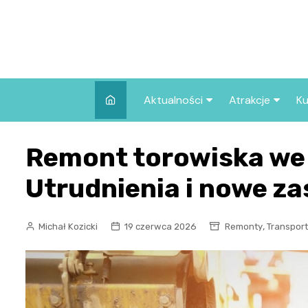
Skip
to
content
Aktualności
Atrakcje
Ku
Pozostałe
Najpopularniej
Remont torowiska we
we Wrocławiu
Wszystkie wpisy
Co warto zob
Utrudnienia i nowe z
Wrocławiu?
,
Michał Kozicki
19 czerwca 2026
Remonty
Transport