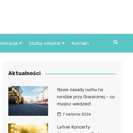
istracja
Służby miejskie
Kontakt
ortowe
Straż pożarna
S
Policja
Aktualności
d skarbowy
Straż miejska
Nowe zasady ruchu na
d miasta
rondzie przy Granicznej – co
musisz wiedzieć!
7 sierpnia 2026
Letnie Koncerty