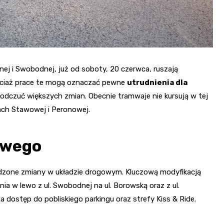
żnej i Swobodnej, już od soboty, 20 czerwca, ruszają
ociaż prace te mogą oznaczać pewne
utrudnienia dla
i odczuć większych zmian. Obecnie tramwaje nie kursują w tej
ach Stawowej i Peronowej.
owego
dzone zmiany w układzie drogowym. Kluczową modyfikacją
nia w lewo z ul. Swobodnej na ul. Borowską oraz z ul.
a dostęp do pobliskiego parkingu oraz strefy Kiss & Ride.