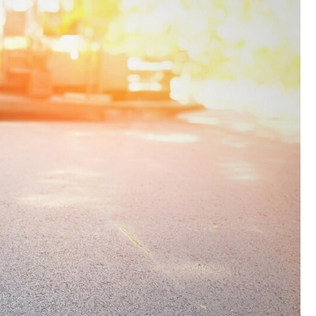
Fryzjer
Kino
Poczta