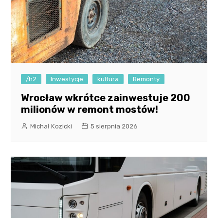
/h2
Inwestycje
kultura
Remonty
Wrocław wkrótce zainwestuje 200
milionów w remont mostów!
Michał Kozicki
5 sierpnia 2026