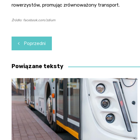
rowerzystów, promując zrównoważony transport.
Źródło: facebook.com/zdium
Nawigacja
Poprzedni
wpisu
Powiązane teksty