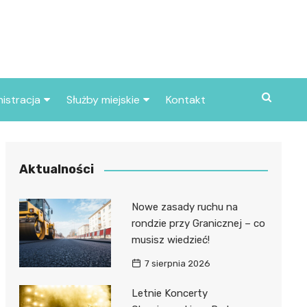
istracja
Służby miejskie
Kontakt
ortowe
Straż pożarna
S
Policja
Aktualności
d skarbowy
Straż miejska
Nowe zasady ruchu na
d miasta
rondzie przy Granicznej – co
musisz wiedzieć!
7 sierpnia 2026
Letnie Koncerty