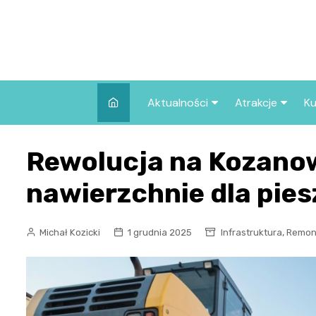
Skip
to
content
Aktualności
Atrakcje
Ku
Pozostałe
Najpopularniej
Rewolucja na Kozano
we Wrocławiu
Wszystkie wpisy
Co warto zob
nawierzchnie dla pies
Wrocławiu?
,
Michał Kozicki
1 grudnia 2025
Infrastruktura
Remon