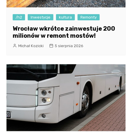
/h2
Inwestycje
kultura
Remonty
Wrocław wkrótce zainwestuje 200
milionów w remont mostów!
Michał Kozicki
5 sierpnia 2026