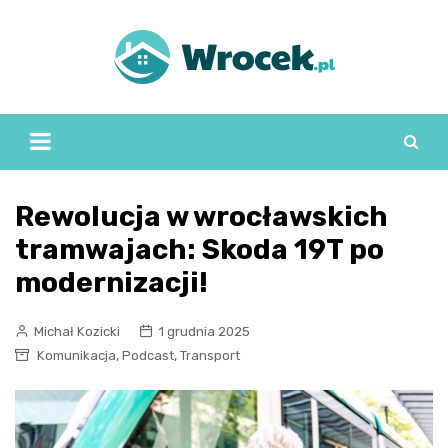
Skip
to
content
Rewolucja w wrocławskich
tramwajach: Skoda 19T po
modernizacji!
Michał Kozicki
1 grudnia 2025
,
,
Komunikacja
Podcast
Transport