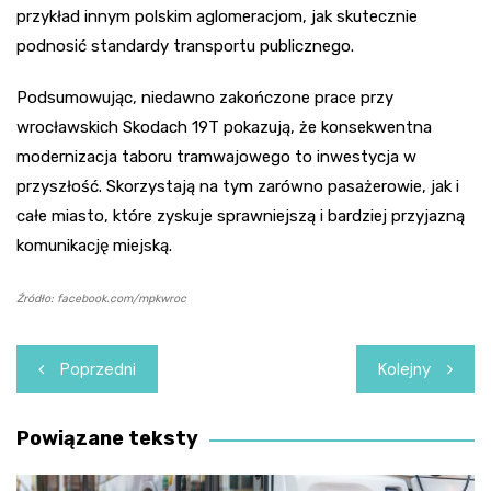
przykład innym polskim aglomeracjom, jak skutecznie
podnosić standardy transportu publicznego.
Podsumowując, niedawno zakończone prace przy
wrocławskich Skodach 19T pokazują, że konsekwentna
modernizacja taboru tramwajowego to inwestycja w
przyszłość. Skorzystają na tym zarówno pasażerowie, jak i
całe miasto, które zyskuje sprawniejszą i bardziej przyjazną
komunikację miejską.
Źródło: facebook.com/mpkwroc
Nawigacja
Poprzedni
Kolejny
wpisu
Powiązane teksty