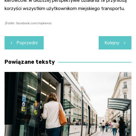
kierowców. W dłuższej perspektywie działania te przyniosą
korzyści wszystkim użytkownikom miejskiego transportu.
Źródło: facebook.com/mpkwroc
Nawigacja
Poprzedni
Kolejny
wpisu
Powiązane teksty