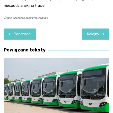
niespodzianek na trasie.
Źródło: facebook.com/UMSiechnice
Nawigacja
Poprzedni
Kolejny
wpisu
Powiązane teksty